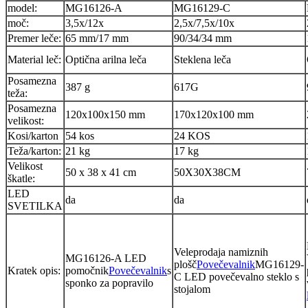
model:
MG16126-A
MG16129-C
moč:
3,5x/12x
2,5x/7,5x/10x
Premer leče:
65 mm/17 mm
90/34/34 mm
Material leč:
Optična arilna leča
Steklena leča
Posamezna
387 g
617G
teža:
Posamezna
120x100x150 mm
170x120x100 mm
velikost:
Kosi/karton
54 kos
24 KOS
Teža/karton:
21 kg
17 kg
Velikost
50 x 38 x 41 cm
50X30X38CM
škatle:
LED
da
da
SVETILKA
Veleprodaja namiznih
MG16126-A LED
plošč
Povečevalnik
MG16129-
Kratek opis:
pomočnik
Povečevalnik
s
C LED povečevalno steklo s
sponko za popravilo
stojalom