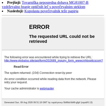
Prejšnji:
Tovarniška neposredna dobava MG81007-B
vzdrževalno branje optičnih leč s povečevalnim steklom
Naslednji:
Kupolasta povečevalnik teže papirja