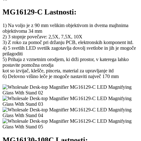
MG16129-C Lastnosti:
1) Na voljo je z 90 mm velikim objektivom in dvema majhnima
objektivoma 34 mm
2) 3 stopnje povečave: 2,5X, 7,5X, 10X
3) Z roko za pomoč pri držanju PCB, elektronskih komponent itd.
4) 5 svetlih LED svetilk zagotavlja dovolj svetlobe in jih je mogoče
prilagoditi
5) Prihaja z vzmetnim orodjem, ki drži prostor, v katerega lahko
postavite pomožna orodja
kot so izvijač, klešče, pinceta, material za upravljanje itd
6) Delovno višino leče je mogoče nastaviti največ 170 mm
MG16130-108C Lastnosti: