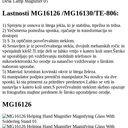
Lastnosti MG16126 /MG16130/TE-806:
1) Sprejeta je osnova iz litega jekla, ki je stabilna, trpežna in trdna.
2) Večsmerna pomožna sponka, ojačanje in transformacija so
dostopni
3) S 3x optičnim povečevalnim steklom.
4) Sestavljen je iz povečevalnega stekla, dvojnih mehanskih ročic in
vpenjalnih klešč.Ti trije deli se lahko vrtijo v katero koli smer.Široko
se uporabljajo pri vzdrževanju mobilnih telefonov in
mikroelektroniki.So orodje za natančno vzdrževanje s širokim
naborom uporabe.
5) Material: kromiran kovinski okvir iz litega železa.
6) manipulator podpira premični manipulator.Na nosilcu sta dve
sponki, ki sta primerni za pritrditev predmetov.Lahko se vrti in
nastavlja v katero koli smer.S povečevalnim steklom skrbno opazuje
in fotografira majhne predmete.Je široko uporabljeno orodje.
MG16126