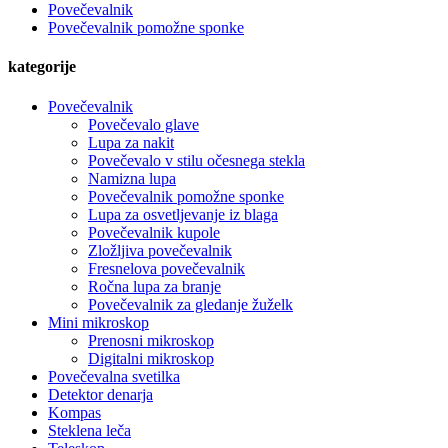
Povečevalnik
Povečevalnik pomožne sponke
kategorije
Povečevalnik
Povečevalo glave
Lupa za nakit
Povečevalo v stilu očesnega stekla
Namizna lupa
Povečevalnik pomožne sponke
Lupa za osvetljevanje iz blaga
Povečevalnik kupole
Zložljiva povečevalnik
Fresnelova povečevalnik
Ročna lupa za branje
Povečevalnik za gledanje žuželk
Mini mikroskop
Prenosni mikroskop
Digitalni mikroskop
Povečevalna svetilka
Detektor denarja
Kompas
Steklena leča