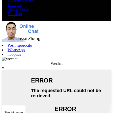
Detektor denarja
Kompas
Steklena leča
Teleskop
© Avtorske pravice 20102021 : Vse pravice pridržane.
Pošlji sporočilo
WhatsApp
hboptics
Wechat
x