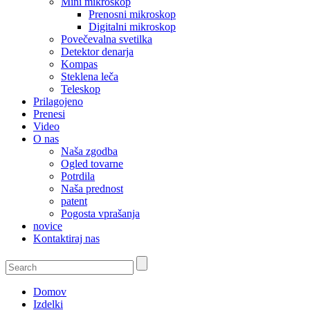
Mini mikroskop
Prenosni mikroskop
Digitalni mikroskop
Povečevalna svetilka
Detektor denarja
Kompas
Steklena leča
Teleskop
Prilagojeno
Prenesi
Video
O nas
Naša zgodba
Ogled tovarne
Potrdila
Naša prednost
patent
Pogosta vprašanja
novice
Kontaktiraj nas
Domov
Izdelki