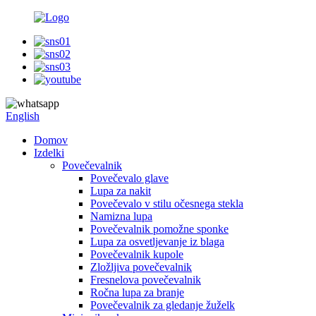
English
Domov
Izdelki
Povečevalnik
Povečevalo glave
Lupa za nakit
Povečevalo v stilu očesnega stekla
Namizna lupa
Povečevalnik pomožne sponke
Lupa za osvetljevanje iz blaga
Povečevalnik kupole
Zložljiva povečevalnik
Fresnelova povečevalnik
Ročna lupa za branje
Povečevalnik za gledanje žuželk