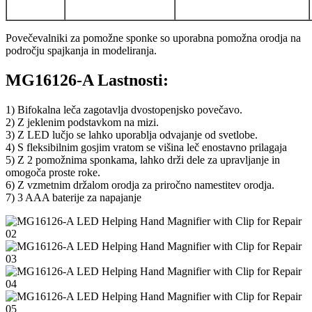
Povečevalniki za pomožne sponke so uporabna pomožna orodja na
področju spajkanja in modeliranja.
MG16126-A Lastnosti:
1) Bifokalna leča zagotavlja dvostopenjsko povečavo.
2) Z jeklenim podstavkom na mizi.
3) Z LED lučjo se lahko uporablja odvajanje od svetlobe.
4) S fleksibilnim gosjim vratom se višina leč enostavno prilagaja
5) Z 2 pomožnima sponkama, lahko drži dele za upravljanje in
omogoča proste roke.
6) Z vzmetnim držalom orodja za priročno namestitev orodja.
7) 3 AAA baterije za napajanje