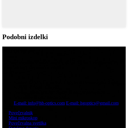
Podobni izdelki
Naročite se
Za povpraševanje o naših izdelkih ali ceniku nam pustite svoj e-mail
in kontaktirali vas bomo v 24 urah.
Naročite se
Naslov: št. 515, Lamei Rd, High-tech Development Zone,
Ningbo 315040, Kitajska
Telefon: 0086-574-56176369 ;0086-13586903676
Whatsapp: 0086-18268622664
E-mail: info@hb-optics.com
E-mail: hgoptics@gmail.com
Povečevalnik
Mini mikroskop
Povečevalna svetilka