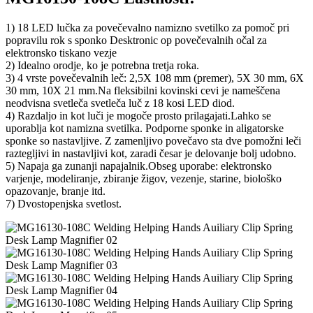
1) 18 LED lučka za povečevalno namizno svetilko za pomoč pri
popravilu rok s sponko Desktronic op povečevalnih očal za
elektronsko tiskano vezje
2) Idealno orodje, ko je potrebna tretja roka.
3) 4 vrste povečevalnih leč: 2,5X 108 mm (premer), 5X 30 mm, 6X
30 mm, 10X 21 mm.Na fleksibilni kovinski cevi je nameščena
neodvisna svetleča svetleča luč z 18 kosi LED diod.
4) Razdaljo in kot luči je mogoče prosto prilagajati.Lahko se
uporablja kot namizna svetilka. Podporne sponke in aligatorske
sponke so nastavljive. Z zamenljivo povečavo sta dve pomožni leči
raztegljivi in ​​nastavljivi kot, zaradi česar je delovanje bolj udobno.
5) Napaja ga zunanji napajalnik.Obseg uporabe: elektronsko
varjenje, modeliranje, zbiranje žigov, vezenje, starine, biološko
opazovanje, branje itd.
7) Dvostopenjska svetlost.